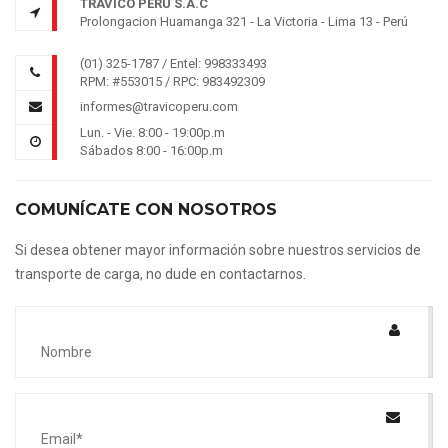
TRAVICO PERÚ S.A.C
Prolongacion Huamanga 321 - La Victoria - Lima 13 - Perú
(01) 325-1787 / Entel: 998333493
RPM: #553015 / RPC: 983492309
informes@travicoperu.com
Lun. - Vie. 8:00 - 19:00p.m
Sábados 8:00 - 16:00p.m
COMUNÍCATE CON NOSOTROS
Si desea obtener mayor información sobre nuestros servicios de
transporte de carga, no dude en contactarnos.